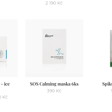
2 190
Kč
- ice
SOS Calming maska 6ks
Spik
390
Kč
0
Kč