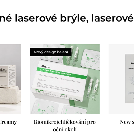
é laserové brýle, laserové
Nový design balení
Creamy
Biomikrojehličkování pro
New s
oční okolí