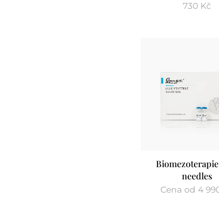
730
Kč
Biomezoterapie 
needles
Cena od
4 99