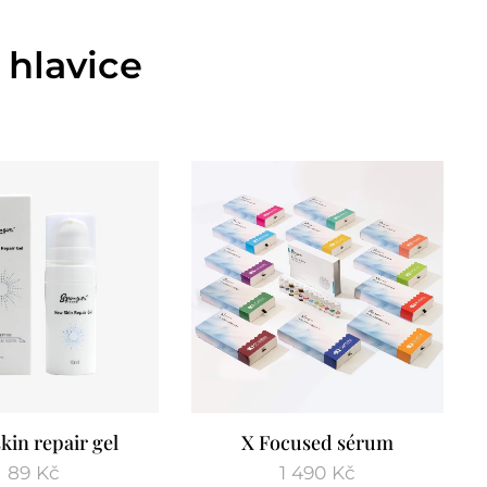
 hlavice
kin repair gel
X Focused sérum
89
Kč
1 490
Kč