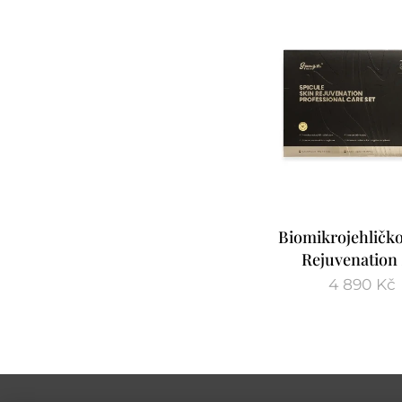
Biomikrojehličko
Rejuvenation 
4 890
Kč