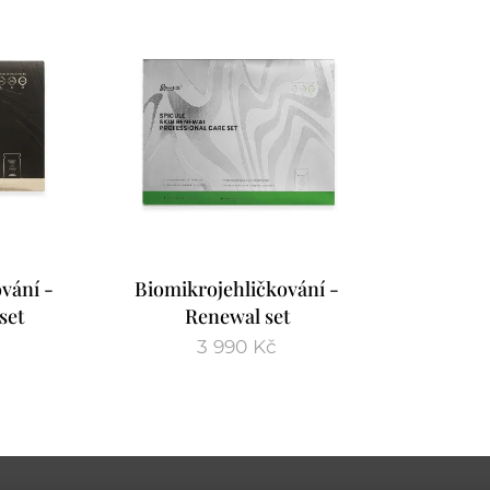
vání -
Biomikrojehličkování -
set
Renewal set
3 990
Kč