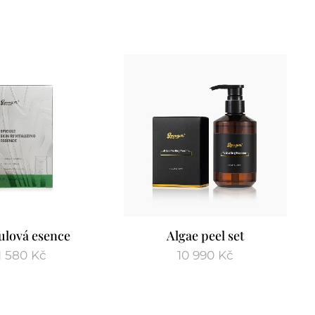
ulová esence
Algae peel set
1 580
Kč
10 990
Kč