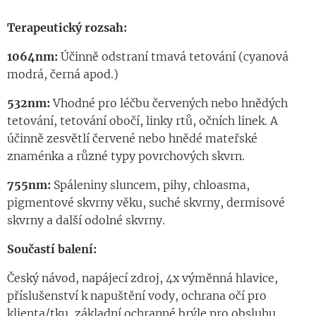
Terapeutický rozsah:
1064nm:
Účinně odstraní tmavá tetování (cyanová
modrá, černá apod.)
532nm:
Vhodné pro léčbu červených nebo hnědých
tetování, tetování obočí, linky rtů, očních linek. A
účinně zesvětlí červené nebo hnědé mateřské
znaménka a různé typy povrchových skvrn.
755nm:
Spáleniny sluncem, pihy, chloasma,
pigmentové skvrny věku, suché skvrny, dermisové
skvrny a další odolné skvrny.
Součastí balení:
Český návod, napájecí zdroj, 4x výměnná hlavice,
příslušenství k napuštění vody, ochrana očí pro
klienta/tku, základní ochranné brýle pro obsluhu.